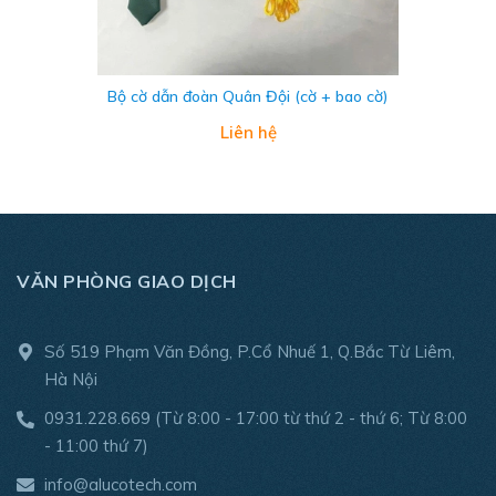
Bộ cờ dẫn đoàn Quân Đội (cờ + bao cờ)
Liên hệ
VĂN PHÒNG GIAO DỊCH
Số 519 Phạm Văn Đồng, P.Cổ Nhuế 1, Q.Bắc Từ Liêm,
Hà Nội
0931.228.669
(Từ 8:00 - 17:00 từ thứ 2 - thứ 6; Từ 8:00
- 11:00 thứ 7)
info@alucotech.com