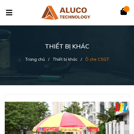
THIẾT BỊ KHÁC
Trang chủ
/
Thiết bị khác
/
Ô che CSGT