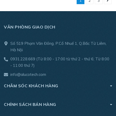
1
2
3
VĂN PHÒNG GIAO DỊCH
Số 519 Phạm Văn Đồng, P.Cổ Nhuế 1, Q.Bắc Từ Liêm,
Hà Nội
0931.228.669
(Từ 8:00 - 17:00 từ thứ 2 - thứ 6; Từ 8:00
- 11:00 thứ 7)
info@alucotech.com
CHĂM SÓC KHÁCH HÀNG
CHÍNH SÁCH BÁN HÀNG