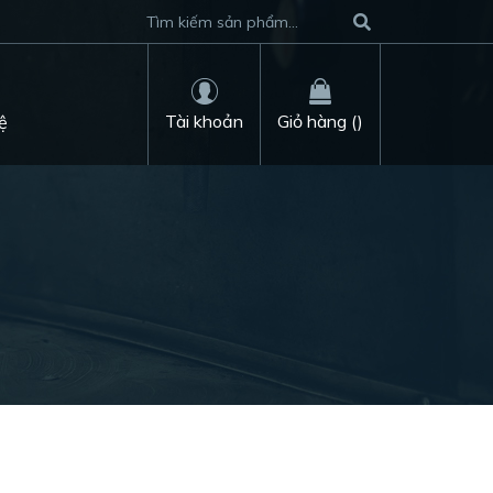
Tài khoản
Giỏ hàng (
)
ệ