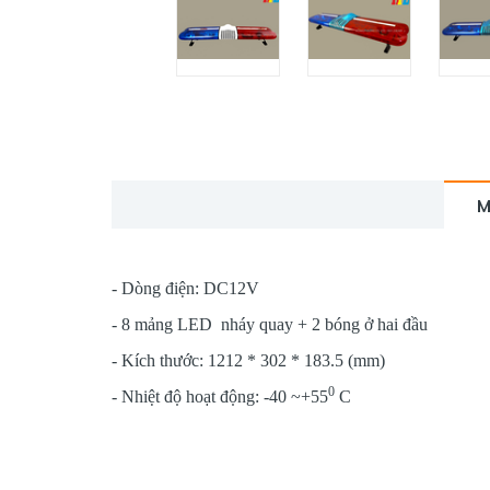
M
- Dòng điện: DC12V
- 8 mảng LED nháy quay +
2 bóng ở hai đầu
- Kích thước
:
1212
*
302
*
183.5
(mm)
0
- Nhiệt độ hoạt động: -40 ~+55
C