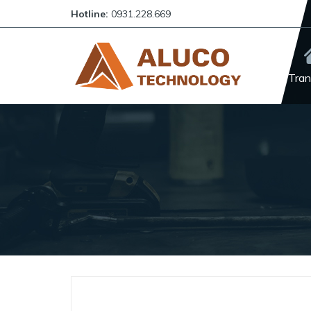
Hotline:
0931.228.669
Tran