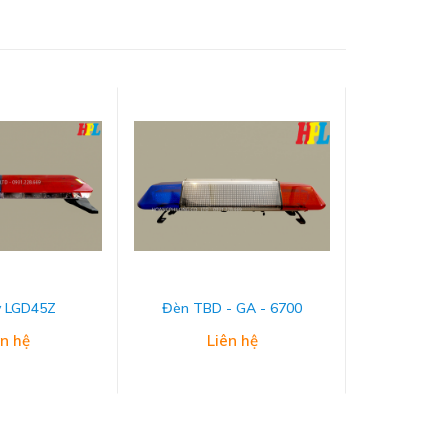
 LGD45Z
Đèn TBD - GA - 6700
Đèn TBD 
ên hệ
Liên hệ
L