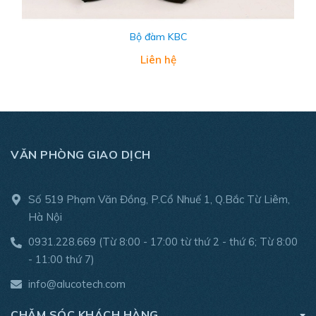
Bộ đàm KBC
Liên hệ
VĂN PHÒNG GIAO DỊCH
Số 519 Phạm Văn Đồng, P.Cổ Nhuế 1, Q.Bắc Từ Liêm,
Hà Nội
0931.228.669
(Từ 8:00 - 17:00 từ thứ 2 - thứ 6; Từ 8:00
- 11:00 thứ 7)
info@alucotech.com
CHĂM SÓC KHÁCH HÀNG