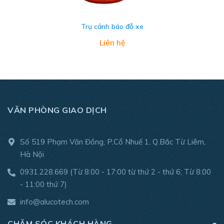
Trụ cảnh báo đỗ xe
Liên hệ
VĂN PHÒNG GIAO DỊCH
Số 519 Phạm Văn Đồng, P.Cổ Nhuế 1, Q.Bắc Từ Liêm,
Hà Nội
0931.228.669
(Từ 8:00 - 17:00 từ thứ 2 - thứ 6; Từ 8:00
- 11:00 thứ 7)
info@alucotech.com
CHĂM SÓC KHÁCH HÀNG