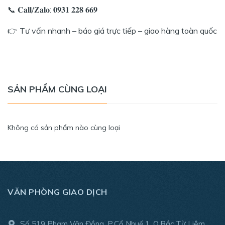
📞 𝐂𝐚𝐥𝐥/𝐙𝐚𝐥𝐨: 𝟎𝟗𝟑𝟏 𝟐𝟐𝟖 𝟔𝟔𝟗
👉 Tư vấn nhanh – báo giá trực tiếp – giao hàng toàn quốc
SẢN PHẨM CÙNG LOẠI
Không có sản phẩm nào cùng loại
VĂN PHÒNG GIAO DỊCH
Số 519 Phạm Văn Đồng, P.Cổ Nhuế 1, Q.Bắc Từ Liêm,