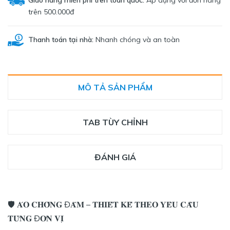
trên 500.000đ
Thanh toán tại nhà:
Nhanh chóng và an toàn
MÔ TẢ SẢN PHẨM
TAB TÙY CHỈNH
ĐÁNH GIÁ
🛡️ 𝐀́𝐎 𝐂𝐇𝐎̂́𝐍𝐆 Đ𝐀̂𝐌 – 𝐓𝐇𝐈𝐄̂́𝐓 𝐊𝐄̂́ 𝐓𝐇𝐄𝐎 𝐘𝐄̂𝐔 𝐂𝐀̂̀𝐔
𝐓𝐔̛̀𝐍𝐆 Đ𝐎̛𝐍 𝐕𝐈̣